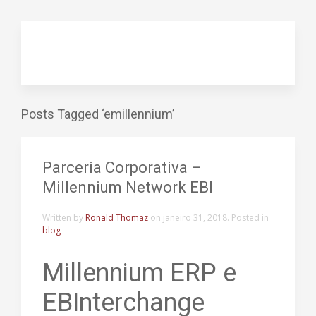
Posts Tagged ‘emillennium’
Parceria Corporativa –
Millennium Network EBI
Written by
Ronald Thomaz
on
janeiro 31, 2018
. Posted in
blog
Millennium ERP e
EBInterchange