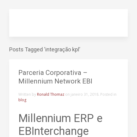
Posts Tagged ‘integração kpl’
Parceria Corporativa –
Millennium Network EBI
Written by
Ronald Thomaz
on
janeiro 31, 2018
. Posted in
blog
Millennium ERP e
EBInterchange