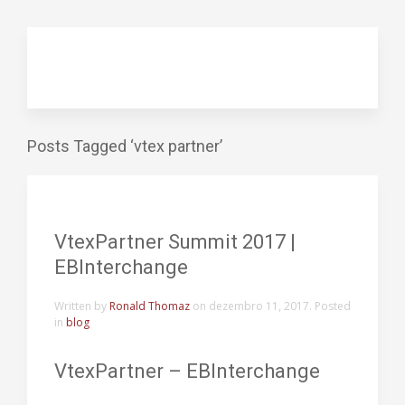
Posts Tagged ‘vtex partner’
VtexPartner Summit 2017 |
EBInterchange
Written by
Ronald Thomaz
on
dezembro 11, 2017
. Posted
in
blog
VtexPartner – EBInterchange