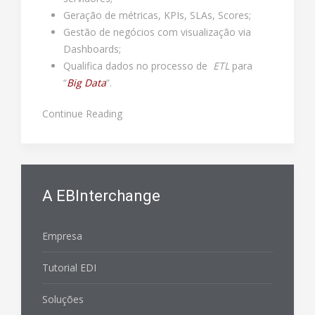
Geração de métricas, KPIs, SLAs, Scores;
Gestão de negócios com visualização via
Dashboards;
Qualifica dados no processo de
ETL
para
“
Big Data
“.
Continue Reading
A EBInterchange
Empresa
Tutorial EDI
Soluções