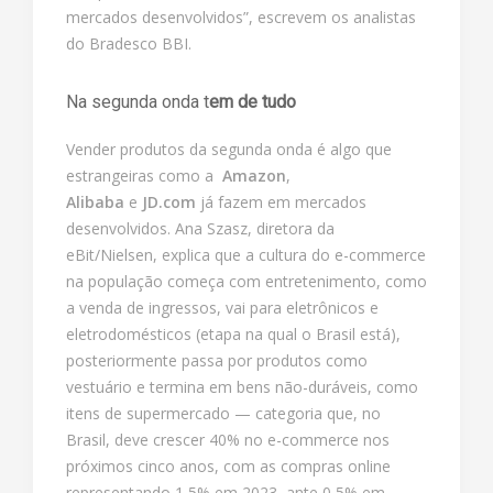
mercados desenvolvidos”, escrevem os analistas
do Bradesco BBI.
Na segunda onda t
em de tudo
Vender produtos da segunda onda é algo que
estrangeiras como a
Amazon
,
Alibaba
e
JD.com
já fazem em mercados
desenvolvidos. Ana Szasz, diretora da
eBit/Nielsen, explica que a cultura do e-commerce
na população começa com entretenimento, como
a venda de ingressos, vai para eletrônicos e
eletrodomésticos (etapa na qual o Brasil está),
posteriormente passa por produtos como
vestuário e termina em bens não-duráveis, como
itens de supermercado — categoria que, no
Brasil, deve crescer 40% no e-commerce nos
próximos cinco anos, com as compras online
representando 1,5% em 2023, ante 0,5% em