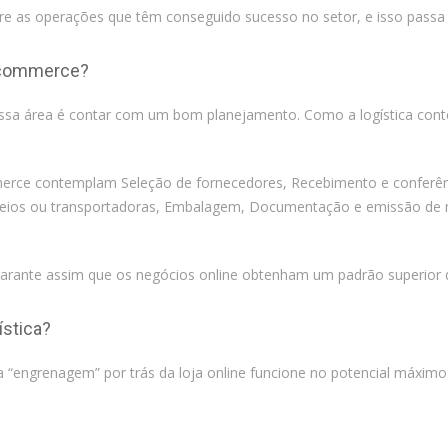
re as operações que têm conseguido sucesso no setor, e isso passa p
e-commerce?
essa área é contar com um bom planejamento. Como a logística conte
mmerce contemplam Seleção de fornecedores, Recebimento e conferê
eios ou transportadoras, Embalagem, Documentação e emissão de no
rante assim que os negócios online obtenham um padrão superior d
ística?
a “engrenagem” por trás da loja online funcione no potencial máximo