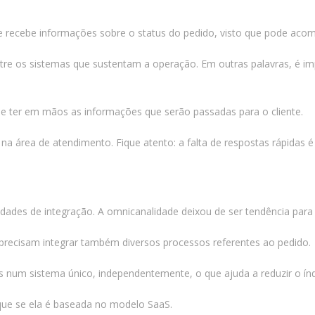
e recebe informações sobre o status do pedido, visto que pode aco
re os sistemas que sustentam a operação. Em outras palavras, é impr
s e ter em mãos as informações que serão passadas para o cliente.
 área de atendimento. Fique atento: a falta de respostas rápidas é f
dades de integração. A omnicanalidade deixou de ser tendência para 
precisam integrar também diversos processos referentes ao pedido.
num sistema único, independentemente, o que ajuda a reduzir o índi
ique se ela é baseada no modelo SaaS.