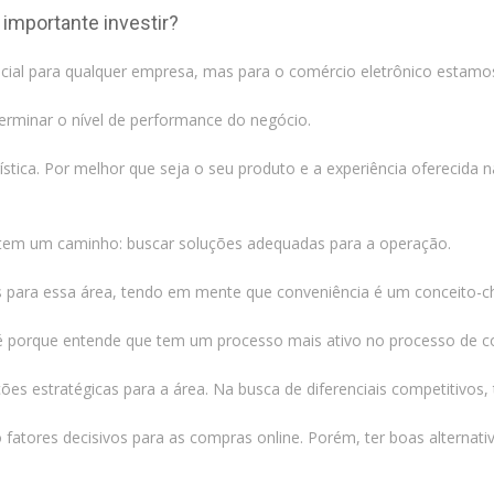
 importante investir?
ncial para qualquer empresa, mas para o comércio eletrônico estamos 
terminar o nível de performance do negócio.
gística. Por melhor que seja o seu produto e a experiência oferecid
ó tem um caminho: buscar soluções adequadas para a operação.
as para essa área, tendo em mente que conveniência é um conceito-ch
até porque entende que tem um processo mais ativo no processo de 
ções estratégicas para a área. Na busca de diferenciais competitivos,
fatores decisivos para as compras online. Porém, ter boas alternat