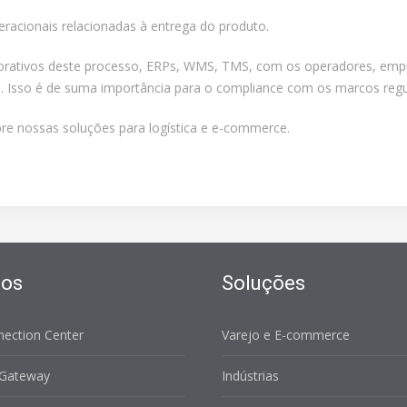
racionais relacionadas à entrega do produto.
orativos deste processo, ERPs, WMS, TMS, com os operadores, empre
 Isso é de suma importância para o compliance com os marcos regula
e nossas soluções para logística e e-commerce.
tos
Soluções
nection Center
Varejo e E-commerce
 Gateway
Indústrias