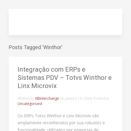
Posts Tagged ‘Winthor’
Integração com ERPs e
Sistemas PDV – Totvs Winthor e
Linx Microvix
Written by
EBInterchange
on
janeiro 19, 2026
. Posted in
Uncategorized
Os ERPs Totvs Winthor e Linx Microvix são
amplamente reconhecidos por sua robustez e
funcionalidade, utilizados por empresas de