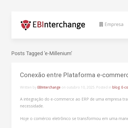
Empresa
Posts Tagged ‘e-Millenium’
Conexão entre Plataforma e-commerc
Written by
EBInterchange
on
outubro 10, 2025
. Posted in
blog
,
E-c
A integração do e-commerce ao ERP de uma empresa traz 
necessidade.
Hoje o comércio eletrônico se transformou em uma maneir