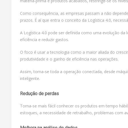
matéria-prima e produtos acabados, restringe-se os nívei
Como consequência, as empresas passam a não depender ma
prazos. É aí que entra o conceito da Logística 4.0, neces
A Logística 4.0 pode ser definida como uma evolução da l
eficiência e reduzir gastos.
O foco é usar a tecnologia como a maior aliada do cresc
produtividade e o ganho de eficiência nas operações.
Assim, torna-se toda a operação conectada, desde máquin
inteligente.
Redução de perdas
Torna-se mais fácil conhecer os produtos em tempo hábi
estoques, a necessidade de retrabalho, problemas com av
Melhora na análise de dados