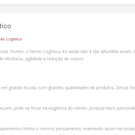
tico
ção
,
Logística
ssoas. Porém, o termo Logística 4.0 ainda não é tão difundido assi
 eficiência, agilidade e redução de custos.
ta em grande escala, com grandes quantidades de produtos. Dessa fo
çam, pode-se focar na exigência do cliente, produzir bens personali
 de suprimentos tenha o mesmo pensamento, mantendo assim necessid