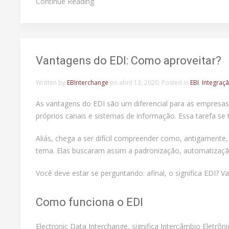
Continue Reading
Vantagens do EDI: Como aproveitar?
Written by
EBInterchange
on
abril 13, 2020
. Posted in
EBI
,
Integraç
As vantagens do EDI são um diferencial para as empresas
próprios canais e sistemas de informação. Essa tarefa se
Aliás, chega a ser difícil compreender como, antigament
tema. Elas buscaram assim a padronização, automatizaçã
Você deve estar se perguntando: afinal, o significa EDI? 
Como funciona o EDI
Electronic Data Interchange, significa Intercâmbio Eletr