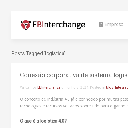
Empresa
Posts Tagged ‘logistica’
Conexão corporativa de sistema logís
Written by
EBInterchange
on
junho 3, 2024
. Posted in
blog
,
Integra
O conceito de Indústria 4.0 já é conhecido por muitas pe
tecnologias e recursos voltados sobretudo para o ganho de
O que é a logística 4.0?