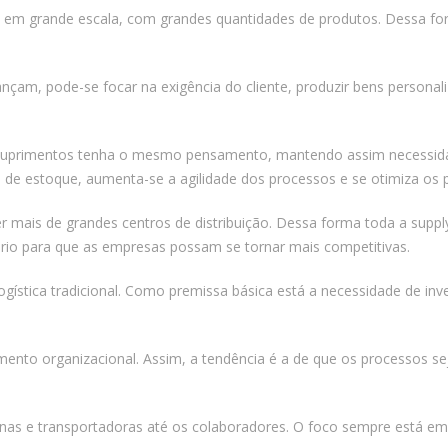
ta em grande escala, com grandes quantidades de produtos. Dessa fo
çam, pode-se focar na exigência do cliente, produzir bens personali
 de suprimentos tenha o mesmo pensamento, mantendo assim necessid
s de estoque, aumenta-se a agilidade dos processos e se otimiza os 
is de grandes centros de distribuição. Dessa forma toda a supply 
sário para que as empresas possam se tornar mais competitivas.
ogística tradicional. Como premissa básica está a necessidade de i
imento organizacional. Assim, a tendência é a de que os processos 
as e transportadoras até os colaboradores. O foco sempre está em 