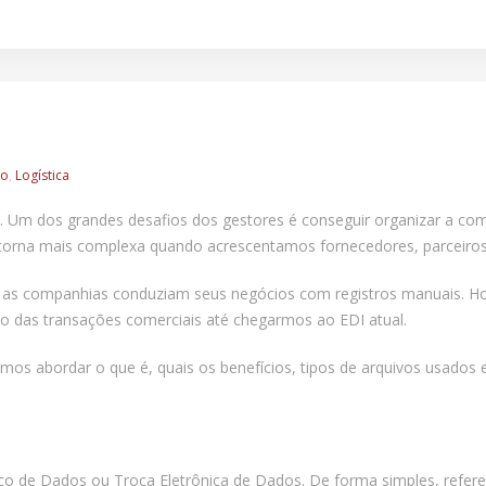
ão
,
Logística
. Um dos grandes desafios dos gestores é conseguir organizar a com
 torna mais complexa quando acrescentamos fornecedores, parceiros 
e, as companhias conduziam seus negócios com registros manuais. H
o das transações comerciais até chegarmos ao EDI atual.
Vamos abordar o que é, quais os benefícios, tipos de arquivos usados 
ônico de Dados ou Troca Eletrônica de Dados. De forma simples, refe