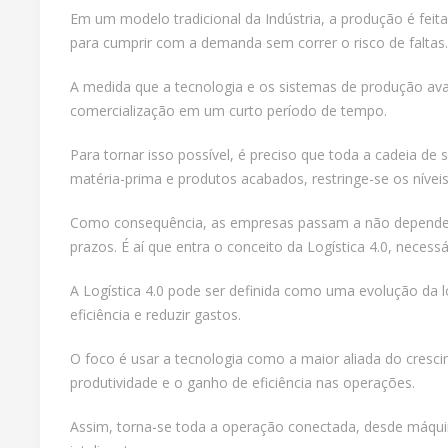
Em um modelo tradicional da Indústria, a produção é fei
para cumprir com a demanda sem correr o risco de faltas.
A medida que a tecnologia e os sistemas de produção avan
comercialização em um curto período de tempo.
Para tornar isso possível, é preciso que toda a cadeia
matéria-prima e produtos acabados, restringe-se os nívei
Como consequência, as empresas passam a não depender ma
prazos. É aí que entra o conceito da Logística 4.0, neces
A Logística 4.0 pode ser definida como uma evolução da l
eficiência e reduzir gastos.
O foco é usar a tecnologia como a maior aliada do cresc
produtividade e o ganho de eficiência nas operações.
Assim, torna-se toda a operação conectada, desde máquin