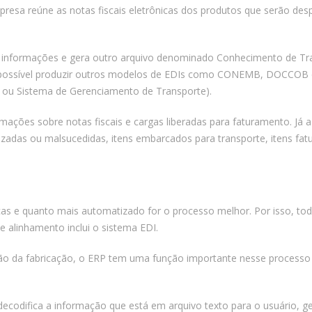
mpresa reúne as notas fiscais eletrônicas dos produtos que serão 
 informações e gera outro arquivo denominado Conhecimento de Tran
 é possível produzir outros modelos de EDIs como CONEMB, DOCCOB
 ou Sistema de Gerenciamento de Transporte).
rmações sobre notas fiscais e cargas liberadas para faturamento. Já a
zadas ou malsucedidas, itens embarcados para transporte, itens fatu
cas e quanto mais automatizado for o processo melhor. Por isso, to
se alinhamento inclui o sistema EDI.
o da fabricação, o ERP tem uma função importante nesse processo 
ecodifica a informação que está em arquivo texto para o usuário, 