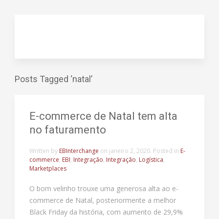
Posts Tagged ‘natal’
E-commerce de Natal tem alta
no faturamento
Written by
EBInterchange
on
janeiro 2, 2020
. Posted in
E-
commerce
,
EBI
,
Integração
,
Integração
,
Logística
,
Marketplaces
O bom velinho trouxe uma generosa alta ao e-
commerce de Natal, posteriormente a melhor
Black Friday da história, com aumento de 29,9%